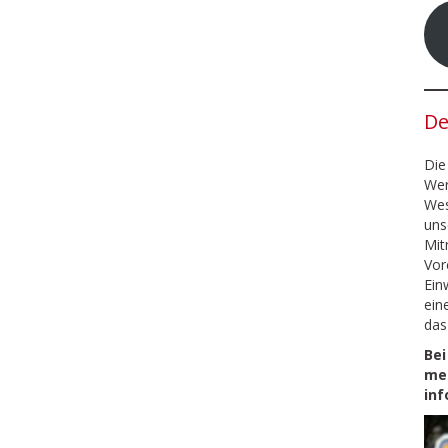
De
Die
Wer
Wes
uns
Mit
Vor
Ein
ein
das
Bei
mel
in