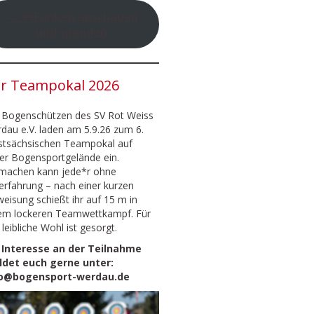
-->
99Funken anschauen
und spenden
r Teampokal 2026
 Bogenschützen des SV Rot Weiss
dau e.V. laden am 5.9.26 zum 6.
tsächsischen Teampokal auf
er Bogensportgelände ein.
machen kann jede*r ohne
erfahrung – nach einer kurzen
weisung schießt ihr auf 15 m in
em lockeren Teamwettkampf. Für
 leibliche Wohl ist gesorgt.
 Interesse an der Teilnahme
det euch gerne unter:
fo@bogensport-werdau.de