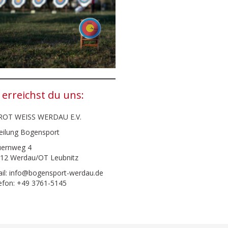
 erreichst du uns:
ROT WEISS WERDAU E.V.
eilung Bogensport
ernweg 4
12 Werdau/OT Leubnitz
il: info@bogensport-werdau.de
efon: +49 3761-5145