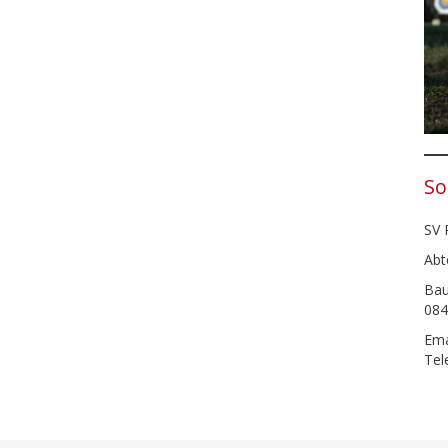
So
SV 
Abt
Bau
084
Ema
Tel